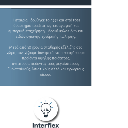
Η εταιρία ιδρύθηκε το 1991 και από τότε
δραστηριοποιείται ως εισαγωγική και
εμπορική επιχείρηση υδραυλικών ειδών και
ειδών υγιεινής χονδρικής πώλησης.
Μετά από 30 χρόνια σταθερής εξέλιξης στο
χώρο, συνεχίζουμε δυναμικά να προσφέρουμε
προϊόντα υψηλής ποιότητας,
αντιπροσωπεύοντας τους μεγαλύτερους
Ευρωπαϊκούς, Ασιατικούς αλλά και εγχώριους
οίκους.